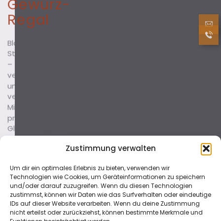
Gewürz-
Regal
Blanker
Stahl
–
veredelt
und
versiegelt.
Mit
praktischen
Gläserstoppern
am
Zustimmung verwalten
Ende
des
Um dir ein optimales Erlebnis zu bieten, verwenden wir
Regals.
Technologien wie Cookies, um Geräteinformationen zu speichern
und/oder darauf zuzugreifen. Wenn du diesen Technologien
zustimmst, können wir Daten wie das Surfverhalten oder eindeutige
IDs auf dieser Website verarbeiten. Wenn du deine Zustimmung
nicht erteilst oder zurückziehst, können bestimmte Merkmale und